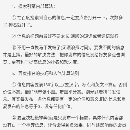
4、搜索引擎内部算法：
① 在百度搜索到自己的信息,一定要点击打开一下，次数多
了,排名就升了。
② 信息的标题前最好不要太长!通顺的短语或者词语就行。
③ 不用一直换马甲发帖了(无须浪费时间)。要发不同的信息
才是上策，最好的解决方法：把你发布的信息发给好友多点击浏
览…更有利于提高信息的排名和欢迎度。
5、百度排名的技巧和人气计算法则
① 信息内容要满150字以上(要汉字。标点和英文不算)。否则
价值不高。最好能带张小图。带图平分高。别光顾着拼命发信
息。其实每发布一条信息都要有一定的价值和意义;旧的信息和重
复发布的信息等于0，没有任何价值。
② 要坚决杜绝裸奔(就是只发布一个标题，具体什么内容都
没有)。一个裸奔信息，评价会得到负效果，同时还影响你的会员