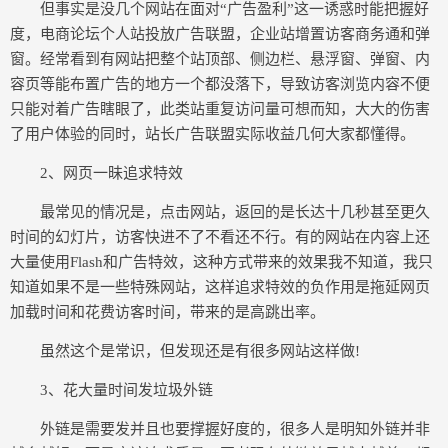
但事实是没几个网站在面对“广告盈利”这一诱惑时能把握好
度，电商论坛个人站投放广告联盟，企业站增置访客商务通和弹
窗。经常看到有网站把整个站顶部、侧边栏、悬浮窗、弹窗、内
容页等能布置广告的地方一个都没落下，导致访客浏览内容不便
只能对着广告瞎眼了，此类站重复访问量可想而知，大大的伤害
了用户体验的同时，站长广告联盟实际收益几何大家都懂得。
2、网页一昧追求特效
最常见的情况是，点击网站，返回的是长达十几秒甚至更久
时间的幻灯片，访客快进不了不看还不行。有的网站在内容上还
大量使用Flash和广告特效，这种方式带来的效果我不知道，我只
知道如果不是一些特殊网站，这样追求特效的负作用是拖延网页
加载时间和花费访客时间，带来的是高跳出率。
虽然这个是常识，但发现还是有很多网站这样做!
3、花大量时间发垃圾外链
外链是需要发并且也要撑握好度的，很多人是明知外链并非