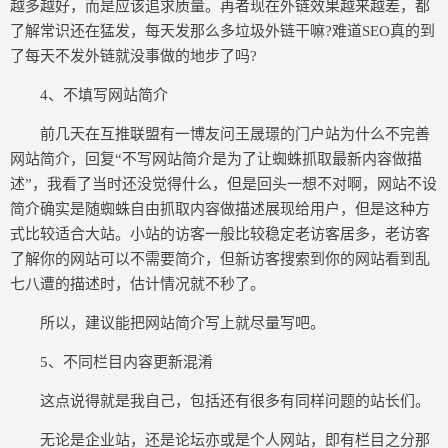
越多越好，而是应该追求质量。再者现在外链效果越来越差，都
了解常识还在猛发，每天发那么多垃圾外链干嘛?难道SEO真的到
了每天不发外链就没事做的地步了吗?
4、不填写网站简介
前几天在互推联盟有一博友问王晟璟的门户站为什么不完善
网站简介，回复“不写网站简介是为了让蜘蛛抓取最新内容做描
述”，我看了当时还没觉得什么，但是回头一想不对啊，网站不设
简介确实是随蜘蛛自由抓取内容做描述展现给用户，但是这种方
式比较适合大站。小站的访客一般比较稳定老访客居多，老访客
了解你的网站可以不需要简介，但新访客搜索到你的网站看到乱
七八遭的描述时，估计情况就不秒了。
所以，建议能把网站简介写上就尽量写吧。
5、不同栏目内容更新混淆
这点说得就是我自己，包括还有很多有同样问题的站长们。
无论是企业站，还是论坛亦或是个人网站，即有栏目之分那