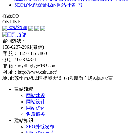
SEO优化能保证我的网站排名吗?
在线QQ
ONLINE
建站咨询
咨询热线：
158-6237-2961(微信)
客 服：182-0185-7860
Q Q：952334321
邮 箱：mydingly@163.com
网 址：http://www.csku.net/
地 址:苏州市相城区相城大道168号新尚广场A栋202室
建站流程
网站建设
网站设计
网站优化
售后服务
建站知识
SEO外链发布
网站优化要素